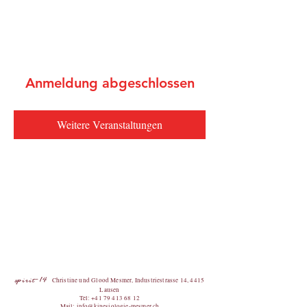
spirit 14
Anmeldung abgeschlossen
Weitere Veranstaltungen
spirit 14
Christine und Glood Mesmer, Industrie
str
asse 14, 4415
Lausen
Te
l: +
41 79 413 6
8 12
Mail:
info@kinesiologie-mesmer.ch